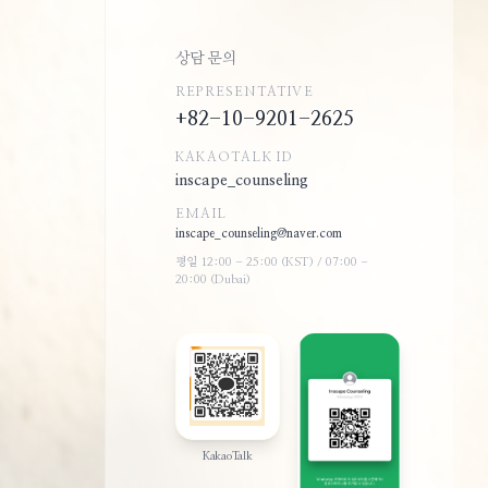
상담 문의
REPRESENTATIVE
+82-10-9201-2625
KAKAOTALK ID
inscape_counseling
EMAIL
inscape_counseling@naver.com
평일 12:00 - 25:00 (KST) / 07:00 -
20:00 (Dubai)
KakaoTalk